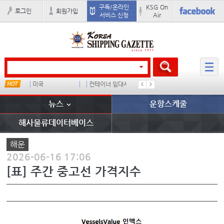
구독/온라인
KSG On
로그인
회원가입
서비스 신청
Air
u
미국
컨테이너 임대사
배
경상이익
뉴스
운항스케줄
해사물류데이터베이스
해운
2026-06-16 17:06
[표] 주간 중고선 가격지수