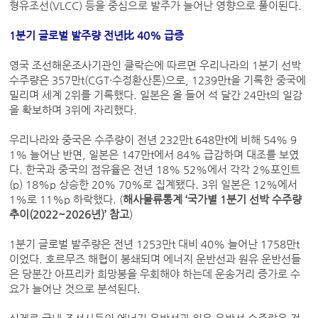
형유조선(VLCC) 등을 중심으로 발주가 늘어난 영향으로 풀이된다.
1분기 글로벌 발주량 전년比 40% 급증
영국 조선해운조사기관인 클락슨에 따르면 우리나라의 1분기 선박
수주량은 357만t(CGT·수정환산톤)으로, 1239만t을 기록한 중국에
밀리며 세계 2위를 기록했다. 일본은 올 들어 석 달간 24만t의 일감
을 확보하며 3위에 자리했다.
우리나라와 중국은 수주량이 전년 232만t 648만t에 비해 54% 9
1% 늘어난 반면, 일본은 147만t에서 84% 급감하며 대조를 보였
다. 한국과 중국의 점유율은 전년 18% 52%에서 각각 2%포인트
(p) 18%p 상승한 20% 70%로 집계됐다. 3위 일본은 12%에서
1%로 11%p 하락했다. (
해사물류통계 ‘국가별 1분기 선박 수주량
추이(2022~2026년)’ 참고
)
1분기 글로벌 발주량은 전년 1253만t 대비 40% 늘어난 1758만t
이었다. 호르무즈 해협이 봉쇄되며 에너지 운반선과 원유 운반선들
은 당분간 아프리카 희망봉을 우회해야 하는데 운송거리 증가로 수
요가 늘어난 것으로 분석된다.