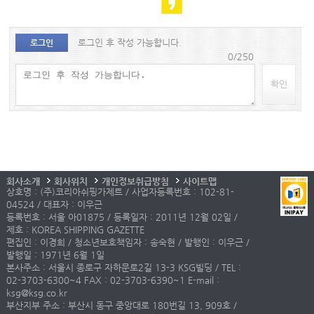
로그인 후 작성 가능합니다.
로그인
0/250
확인
회사소개
회사위치
개인정보취급방침
사이트맵
상호명 : (주)코리아쉬핑가제트 / 사업자등록번호 : 102-81-
04524 / 대표자 : 이우근
등록번호 : 서울 아01875 / 등록일자 : 2011년 12월 02일 /
제호 : KOREA SHIPPING GAZETTE
편집인 : 이경희 / 청소년보호책임자 : 송숙현 / 발행인 : 이우근 /
발행일 : 1971년 6월 1일
본사주소 : 서울시 종로구 자하문로2길 13-3 KSG빌딩 / TEL :
02-3703-6300~4 FAX : 02-3703-6390~1 E-mail :
ksg@ksg.co.kr
부산지부 주소 : 부산시 동구 중앙대로 180번길 13, 909호 /