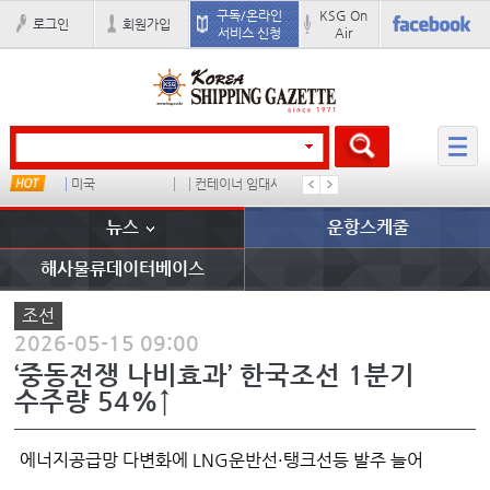
구독/온라인
KSG On
로그인
회원가입
서비스 신청
Air
미국
컨테이너 임대사
더블
완하이
뉴스
운항스케줄
해사물류데이터베이스
조선
2026-05-15 09:00
‘중동전쟁 나비효과’ 한국조선 1분기
수주량 54%↑
에너지공급망 다변화에 LNG운반선·탱크선등 발주 늘어