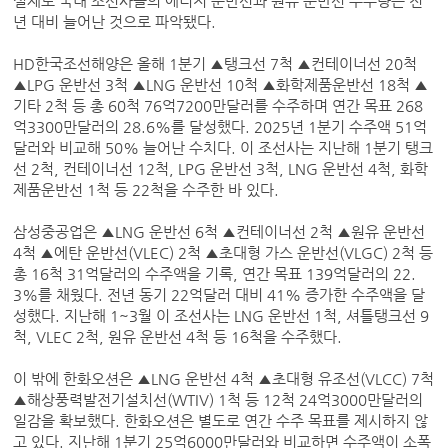
실제로 국내 조선사들의 에너지 운반선과 원유 운반선 수주량은 전
년 대비 늘어난 것으로 파악됐다.
HD한국조선해양은 올해 1분기 ▲탱크선 7척 ▲컨테이너선 20척
▲LPG 운반선 3척 ▲LNG 운반선 10척 ▲화학제품운반선 18척 ▲
기타 2척 등 총 60척 76억7200만달러를 수주하며 연간 목표 268
억3300만달러의 28.6%를 달성했다. 2025년 1분기 수주액 51억
달러와 비교해 50% 늘어난 수치다. 이 조선사는 지난해 1분기 탱크
선 2척, 컨테이너선 12척, LPG 운반선 3척, LNG 운반선 4척, 화학
제품운반선 1척 등 22척을 수주한 바 있다.
삼성중공업은 ▲LNG 운반선 6척 ▲컨테이너선 2척 ▲원유 운반선
4척 ▲에탄 운반선(VLEC) 2척 ▲초대형 가스 운반선(VLGC) 2척 등
총 16척 31억달러의 수주액을 기록, 연간 목표 139억달러의 22.
3%를 채웠다. 전년 동기 22억달러 대비 41% 증가한 수주액을 달
성했다. 지난해 1~3월 이 조선사는 LNG 운반선 1척, 셔틀탱크선 9
척, VLEC 2척, 원유 운반선 4척 등 16척을 수주했다.
이 밖에 한화오션은 ▲LNG 운반선 4척 ▲초대형 유조선(VLCC) 7척
▲해상풍력발전기설치선(WTIV) 1척 등 12척 24억3000만달러의
일감을 확보했다. 한화오션은 별도로 연간 수주 목표를 제시하지 않
고 있다. 지난해 1분기 25억6000만달러와 비교하면 수주액이 소폭