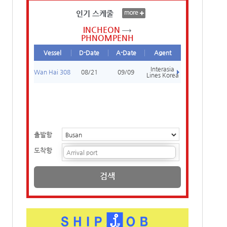
인기 스케줄
INCHEON
PHNOMPENH
Vessel
D-Date
A-Date
Agent
Interasia
Wan Hai 308
08/21
09/09
Lines Korea
출발항
도착항
검색