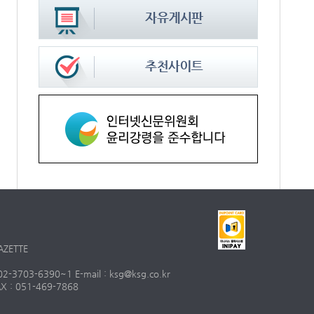
AZETTE
703-6390~1 E-mail : ksg@ksg.co.kr
 : 051-469-7868