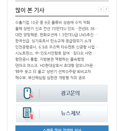
많이 본 기사
상승
수출기업 10곳 중 9곳 물류비 상승에 수익 악화
BDI 2936
↑
올해 상반기 신조 컨선 70만TEU 인도…전년比 36% 감소
프랑스 CMA 
해수부 新청사 부산북항 재개발 부지에 짓는다…2030년 완공
대만 양밍해운, 한화오션에 1.3만TEU급 LNG추진 컨선 6척 발주
한국선급, 싱가포르서 탄소규제·공급망위기 소개
컨운임지수 4
中-라오스 화물열차 상반기 수출입액 3.6조…전년比 34%↑
인천공항공사, 6.9조 우즈벡 타슈켄트 신공항 사업 참여
CJ대한통운, 대구 도심서 자율주행 화물운송 시범 운행
시노트란스, 中-인도서안항로 참여…칭다오·샤먼 직항
모집
항만공사 통합, 지방분권 역행하는 졸속행정
울산항만공사,
덴마크 머스크, HD현대삼호서 초대형 암모니아운반선 인도받아
인사/ 해양수
IPA, 지역 공공기관과 사회연대경제기업 청년 고용지원 본격 추진
‘韓中 웃고 日 울고’ 상반기 선박수주량 희비교차
中 시안-유럽 정기화물열차 상반기 운행실적 3000회 돌파
해수부, 부산해심원 심판관 개방형 직위 공모
스케줄 많이 검색한 선사