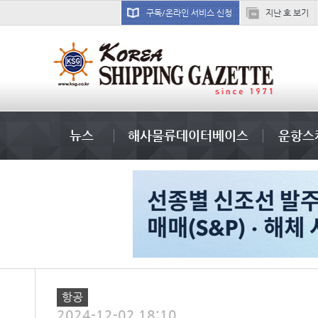
구독/온라인 서비스 신청
지난 호 보기
���ͤ
뉴스
해사물류데이터베이스
운항스
항공
2024-12-02 18:10