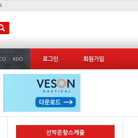
미중
���ͤ
냉동
미국
로그인
회원가입
CCI
KDCI
선박운항스케줄