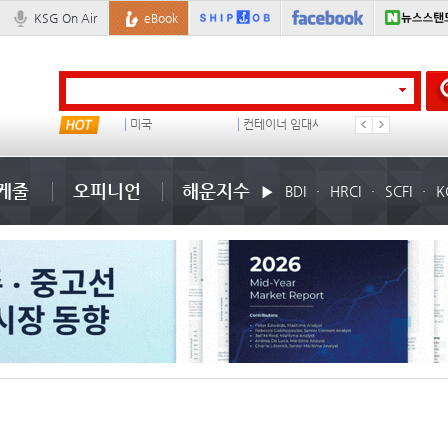
KSG On Air
eBook
냉동
미국
컨테이너 임대사
석도
케줄
오피니언
해운지수
BDI
HRCI
SCFI
K