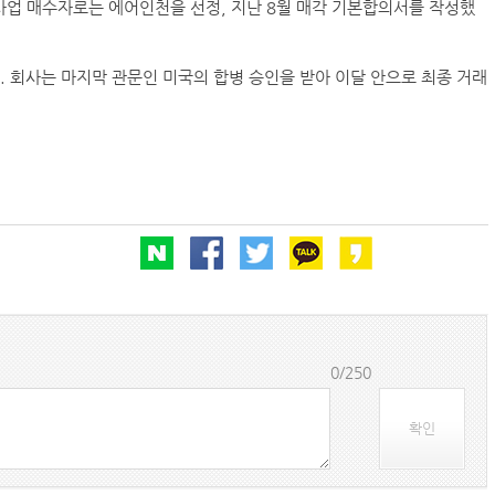
사업 매수자로는 에어인천을 선정, 지난 8월 매각 기본합의서를 작성했
. 회사는 마지막 관문인 미국의 합병 승인을 받아 이달 안으로 최종 거래
BDI 2936포인트…벌크선 시장, 全 선형서 동반 
프랑스 CMA CGM, 2분기 순이익 1.1조…48%
컨운임지수 4주만에 반등…美·중동 두자릿수↑
울산항만공사, 중소기업 ESG 지원사업 참여기업 
인사/ 해양수산부
0/250
확인