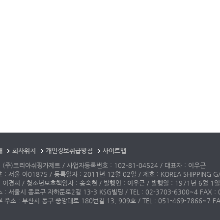
개
회사위치
개인정보취급방침
사이트맵
 (주)코리아쉬핑가제트 / 사업자등록번호 : 102-81-04524 / 대표자 : 이우근
: 서울 아01875 / 등록일자 : 2011년 12월 02일 / 제호 : KOREA SHIPPING G
 이경희 / 청소년보호책임자 : 송숙현 / 발행인 : 이우근 / 발행일 : 1971년 6월 1일
: 서울시 종로구 자하문로2길 13-3 KSG빌딩 / TEL : 02-3703-6300~4 FAX : 02-3
주소 : 부산시 동구 중앙대로 180번길 13, 909호 / TEL : 051-469-7866~7 FAX