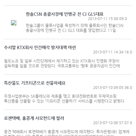
마무리했다고 11일 밝혔다. 극심한 멸종위기에 놓인 한
무리의 가족을 세계를 가로질러 자연 서식지로 돌려보내는
시도는 이번이 처음이다. DHL은 고릴라 가족이 영국 켄트에
한솔CSN 총괄사장에 민병규 전 CJ GLS대표
위치한 포트 림프 야생 동물공원에서 출발해 벨기에의 브뤼셀,
2013-07-11 15:00:09.0
나이지리아의 라고스를 거쳐 가봉의 바테케 국립공원으로
한솔그룹이 물류사업을 육성하기 위해 물류회사인 한솔CSN
돌아가기까지 9000Km에 이르는 긴 여정에 필요한 배송을
총괄사장에 민병규 전 CJ GLS 대표를 영입했다고 11일
전담했다. 먼저 DHL은 고릴라 가족의 안전과 편의를 위해
밝혔다. 삼성그룹에 공채로 입사해 CJ제일제당에서 20여년간
항공기 엔지니어에서부터 화물 담당팀...
물류만 담당했던 민 사장은 CJ GLS 대표이던 2005년 당시
매출 2조5천억원이던 회사를 2009년 3조8천억원으로
수서발 KTX회사 민간매각 방지대책 마련
키웠다. 2006년에는 싱가포르 최대 물류기업인 어코드사를
2013-07-11 14:34:16.0
인수하는 등 CJ GLS를 글로벌 물류기업으로 성장하는데
기여했다는 평가를 받고 있다. 현재 지난해 10월 한솔CSN
철도노조 및 일부 시민단체에서 제기하고 있는 KTX회사 민영화 주장이
대표이사로 영입됐던 조성연 대표이사는 해외사업부문 대표를
설득력을 잃을 것으로 전망된다. 국토교통부는 ‘향후 공공자금이 민간에
맡는다. < 정지혜 기자 jhjung@ksg.co.kr >
매각되면 민영화된다’라는 우려를 근본적으로 해소하기 위해 공공자금
참여지분의 민간매각 방지 장치를 마련했다. 국토부에서 마련한 안은 민영화
방지를 위한 4중․5중의 안전장치 포함한 특단의 대책이며, 수서 발 KTX
특산물도 기프티콘으로 선물하세요
회사의 공영체제 유지를 위한 정부의 확고한 의지를 보여주는 것으로 평가되고
2013-07-10 09:05:36.0
있다. 정부의 민영화 방지 대책은 첫째, 민간매각 제한에 동의하는 공공부문
자금만을 유치하고, 정관에 민간매...
우정사업본부는 SK플래닛과 제휴를 맺고 휴대전화번호로 우체국쇼핑
특산품을 선물할 수 있는 ‘기프티콘 선물하기’ 서비스를 시행한다고 밝혔다.
우체국쇼핑(mall.epost.go.kr)에서 특산품을 선택하고 ‘기프티콘 선물하기’를
클릭해 받는 사람의 휴대전화번호를 입력하면 선물하기가 완료된다. 선물 받는
분에게는 문자메시지(MMS)가 전송되고, 선물 수령지 주소를 입력하면
로젠택배, 홍콩계 사모펀드에 팔려
우체국쇼핑 특산품이 배송된다. ‘기프티콘 선물하기’ 서비스는 각 지역의 품질
2013-07-10 08:57:07.0
좋은 특산품을 모바일을 통해 선물 할 수 있어 소비자들에게는 편리함을
제공하고, 지역특산물을 판매하...
중견 택배회사 로젠택배가 홍콩계 사모펀드에 매각됐다. 투자은행(IB) 업계에