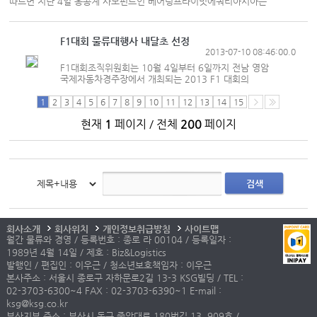
따르면 지난 4일 홍콩계 사모펀드인 베어링프라이빗에쿼티아시아는
미래에셋벤처투자가 운용하고 있는 사모펀드 미래에셋나이스PEF가 보유한
로젠택배 지분을 100% 인수한 것으로 알려졌다. IB업계 관계자에 따르면
로젠택배의 매각 대금은 약 1600억원에 달한다. 대형 택배사가 자사 물량을
F1대회 물류대행사 내달초 선정
기반으로 성장하는 것에 비해 로젠택배는 개인 고객이나 일반 소형 오피스
2013-07-10 08:46:00.0
물량이 대부분을 차지하고 있어 업계에서 경쟁력을 인정받고 있다. 로젠택배는
F1대회조직위원회는 10월 4일부터 6일까지 전남 영암
미래에셋벤처투자가 인수한 2010년 매출...
국제자동차경주장에서 개최되는 2013 F1 대회의
물류대행사를 다음달 초까지 선정해 계약을 체결할
계획이라고 9일 밝혔다. 조직위는 현재 물류 대행사를
1
2
3
4
5
6
7
8
9
10
11
12
13
14
15
선정하기 위해 용역을 발주했다. 영암 국제자동차경주장에
현재
1
페이지 / 전체
200
페이지
반입될 F1 관련 장비는 F1머신을 포함해 각종 정보를
무선으로 받기 위한 텔레메트리 시스템 및 경기 모니터링을
위한 방송장비 등 막대한 장비들로 항공, 해상편을 통해 수송
된다. 특히 22대의 F1머신 및 중요 정비용품은 싱가포르
그랑프리가 종료된 직후 부품 형태로 분해돼 전세기 6대
(B747-400F)로 ...
검색
회사소개
회사위치
개인정보취급방침
사이트맵
월간 물류와 경영 / 등록번호 : 종로 라 00104 / 등록일자 :
1989년 4월 14일 / 제호 : Biz&Logistics
발행인 / 편집인 : 이우근 / 청소년보호책임자 : 이우근
본사주소 : 서울시 종로구 자하문로2길 13-3 KSG빌딩 / TEL :
02-3703-6300~4 FAX : 02-3703-6390~1 E-mail :
ksg@ksg.co.kr
부산지부 주소 : 부산시 동구 중앙대로 180번길 13, 909호 /