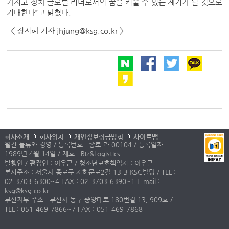
가지고 장차 글로벌 리더로서의 꿈을 키울 수 있는 계기가 될 것으로
기대한다”고 밝혔다.
< 정지혜 기자 jhjung@ksg.co.kr >
회사소개
회사위치
개인정보취급방침
사이트맵
월간 물류와 경영 / 등록번호 : 종로 라 00104 / 등록일자 :
1989년 4월 14일 / 제호 : Biz&Logistics
발행인 / 편집인 : 이우근 / 청소년보호책임자 : 이우근
본사주소 : 서울시 종로구 자하문로2길 13-3 KSG빌딩 / TEL :
02-3703-6300~4 FAX : 02-3703-6390~1 E-mail :
ksg@ksg.co.kr
부산지부 주소 : 부산시 동구 중앙대로 180번길 13, 909호 /
TEL : 051-469-7866~7 FAX : 051-469-7868