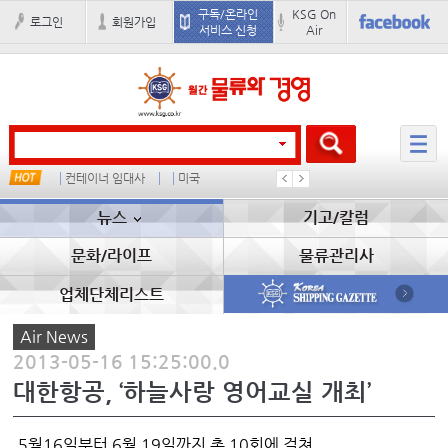
구독/온라인
KSG On
로그인
회원가입
서비스 신청
Air
컨테이너 임대사
미국
배
�
뉴스
기고/칼럼
문화/라이프
물류관리사
업체단체리스트
Air News
2013-05-16 15:25:00.0
대한항공, ‘하늘사랑 영어교실 개최’
5월16일부터 6월 19일까지 총 10회에 걸쳐