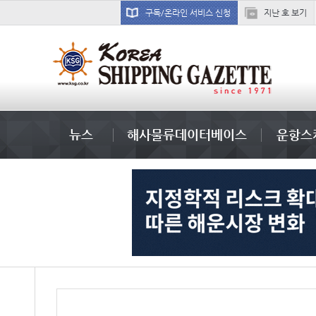
구독/온라인 서비스 신청
지난 호 보기
국제선박투자운용
물동량
컨테이너 임대사
뉴스
해사물류데이터베이스
운항스