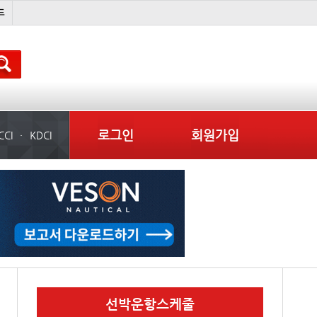
물동량
컨테이너 임대사
미국
로그인
회원가입
CCI
KDCI
선박운항스케줄