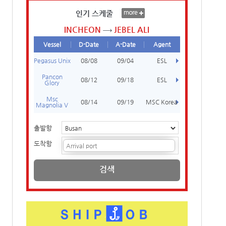
인기 스케줄
INCHEON
JEBEL ALI
Vessel
D-Date
A-Date
Agent
Pegasus Unix
08/08
09/04
ESL
Pancon
08/12
09/18
ESL
Glory
Msc
08/14
09/19
MSC Korea
Magnolia V
출발항
도착항
검색