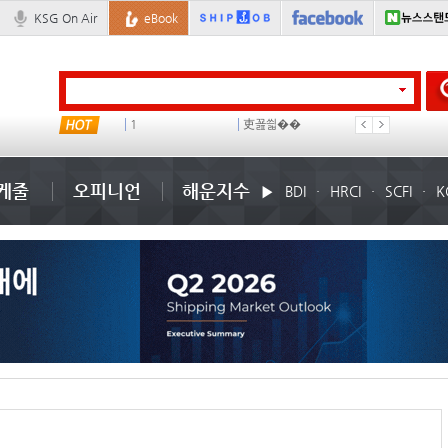
KSG On Air
eBook
미국
1
吏꾪씗��
국제선박투자운용
케줄
오피니언
해운지수
BDI
HRCI
SCFI
K