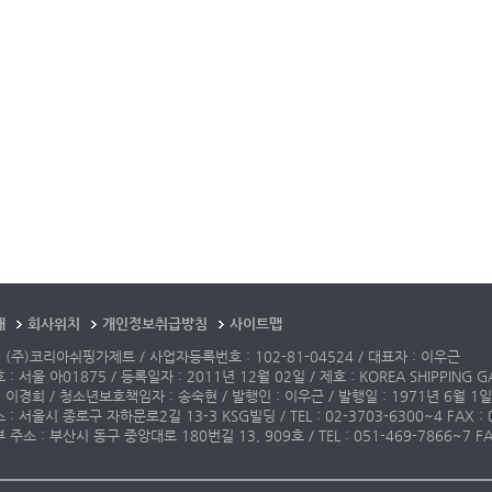
개
회사위치
개인정보취급방침
사이트맵
 (주)코리아쉬핑가제트 / 사업자등록번호 : 102-81-04524 / 대표자 : 이우근
: 서울 아01875 / 등록일자 : 2011년 12월 02일 / 제호 : KOREA SHIPPING G
 이경희 / 청소년보호책임자 : 송숙현 / 발행인 : 이우근 / 발행일 : 1971년 6월 1일
: 서울시 종로구 자하문로2길 13-3 KSG빌딩 / TEL : 02-3703-6300~4 FAX : 02-3
주소 : 부산시 동구 중앙대로 180번길 13, 909호 / TEL : 051-469-7866~7 FAX