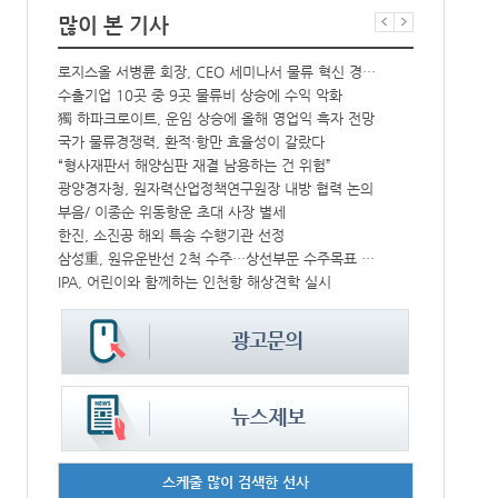
많이 본 기사
로지스올 서병륜 회장, CEO 세미나서 물류 혁신 경험 공유
MSC에어카고,
수출기업 10곳 중 9곳 물류비 상승에 수익 악화
일본 P&I, 
아이마켓코리아, 물류자회사 비투엘물류-아이로지스틱스 합병
獨 하파크로이트, 운임 상승에 올해 영업익 흑자 전망
모집
국가 물류경쟁력, 환적·항만 효율성이 갈랐다
BPA, 해운
올해 상반기 신조 컨선 70만TEU 인도…전년比 36% 감소
“형사재판서 해양심판 재결 남용하는 건 위험”
광양경자청, 원자력산업정책연구원장 내방 협력 논의
전세계 유조선
부음/ 이종순 위동항운 초대 사장 별세
[표] 주간 중
대만 양밍해운, 한화오션에 1.3만TEU급 LNG추진 컨선 6척 발주
한진, 소진공 해외 특송 수행기관 선정
삼성重, 원유운반선 2척 수주…상선부문 수주목표 조기달성
[표] 주간 중
IPA, 어린이와 함께하는 인천항 해상견학 실시
기고/ ‘보이지
스케줄 많이 검색한 선사