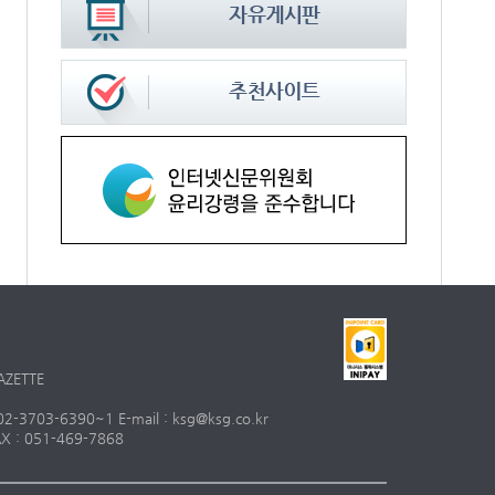
AZETTE
703-6390~1 E-mail : ksg@ksg.co.kr
 : 051-469-7868