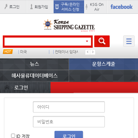
구독/온라인
KSG On
로그인
회원가입
서비스 신청
Air
미국
컨테이너 임대사
석도
미중
뉴스
운항스케줄
해사물류데이터베이스
로그인
ID 저장
로그인