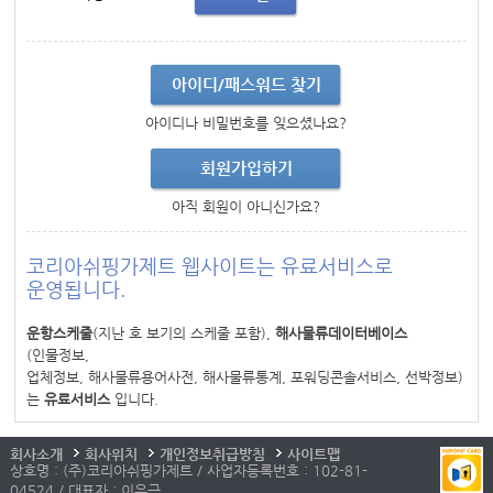
아이디/패스워드 찾기
아이디나 비밀번호를 잊으셨나요?
회원가입하기
아직 회원이 아니신가요?
코리아쉬핑가제트 웹사이트는 유료서비스로
운영됩니다.
운항스케줄
(지난 호 보기의 스케줄 포함),
해사물류데이터베이스
(인물정보,
업체정보, 해사물류용어사전, 해사물류통계, 포워딩콘솔서비스, 선박정보)
는
유료서비스
입니다.
회사소개
회사위치
개인정보취급방침
사이트맵
상호명 : (주)코리아쉬핑가제트 / 사업자등록번호 : 102-81-
04524 / 대표자 : 이우근