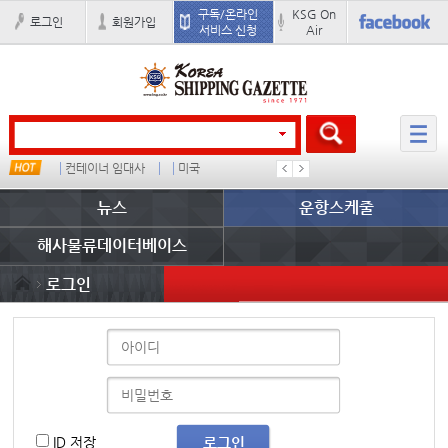
구독/온라인
KSG On
로그인
회원가입
서비스 신청
Air
컨테이너 임대사
미국
1
뉴스
운항스케줄
해사물류데이터베이스
로그인
ID 저장
로그인