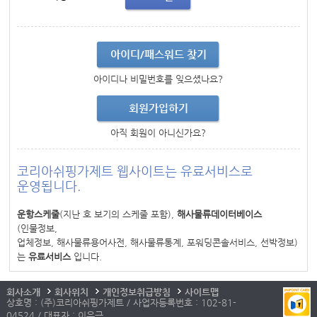
아이디/패스워드 찾기
아이디나 비밀번호를 잊으셨나요?
회원가입하기
아직 회원이 아니신가요?
코리아쉬핑가제트 웹사이트는 유료서비스로
운영됩니다.
운항스케줄
(지난 호 보기의 스케줄 포함),
해사물류데이터베이스
(인물정보,
업체정보, 해사물류용어사전, 해사물류통계, 포워딩콘솔서비스, 선박정보)
는
유료서비스
입니다.
회사소개
회사위치
개인정보취급방침
사이트맵
상호명 : (주)코리아쉬핑가제트 / 사업자등록번호 : 102-81-
04524 / 대표자 : 이우근