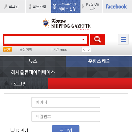
구독/온라인
KSG On
로그인
회원가입
서비스 신청
Air
경상이익
이란 mou
부산신항
배
뉴스
운항스케줄
해사물류데이터베이스
로그인
ID 저장
로그인