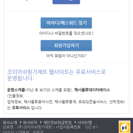
아이디/패스워드 찾기
아이디나 비밀번호를 잊으셨나요?
회원가입하기
아직 회원이 아니신가요?
코리아쉬핑가제트 웹사이트는 유료서비스로
운영됩니다.
운항스케줄
(지난 호 보기의 스케줄 포함),
해사물류데이터베이스
(인물정보,
업체정보, 해사물류용어사전, 해사물류통계, 포워딩콘솔서비스, 선박정보)
는
유료서비스
입니다.
회사소개
회사위치
개인정보취급방침
사이트맵
상호명 : (주)코리아쉬핑가제트 / 사업자등록번호 : 102-81-
04524 / 대표자 : 이우근