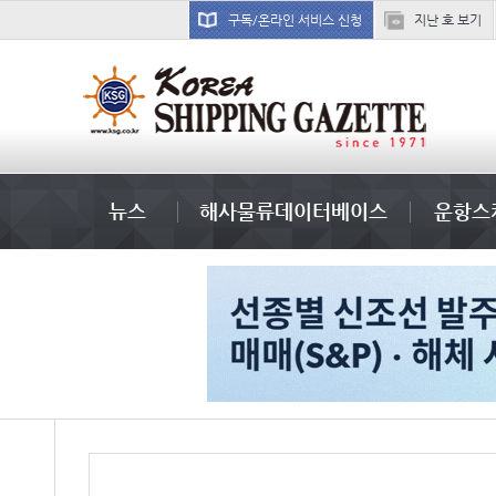
구독/온라인 서비스 신청
지난 호 보기
미중
냉동
미국
뉴스
해사물류데이터베이스
운항스