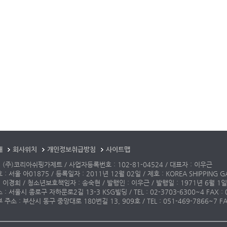
개
회사위치
개인정보취급방침
사이트맵
 (주)코리아쉬핑가제트 / 사업자등록번호 : 102-81-04524 / 대표자 : 이우근
: 서울 아01875 / 등록일자 : 2011년 12월 02일 / 제호 : KOREA SHIPPING G
 이경희 / 청소년보호책임자 : 송숙현 / 발행인 : 이우근 / 발행일 : 1971년 6월 1일
: 서울시 종로구 자하문로2길 13-3 KSG빌딩 / TEL : 02-3703-6300~4 FAX : 02-3
주소 : 부산시 동구 중앙대로 180번길 13, 909호 / TEL : 051-469-7866~7 FAX