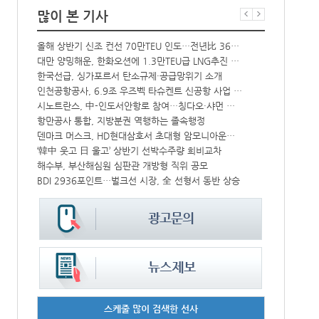
많이 본 기사
↑
올해 상반기 신조 컨선 70만TEU 인도…전년比 36% 감소
프랑스 CMA 
대만 양밍해운, 한화오션에 1.3만TEU급 LNG추진 컨선 6척 발주
컨운임지수 4
해수부 新청사 부산북항 재개발 부지에 짓는다…2030년 완공
한국선급, 싱가포르서 탄소규제·공급망위기 소개
中-라오스 화물열차 상반기 수출입액 3.6조…전년比 34%↑
인천공항공사, 6.9조 우즈벡 타슈켄트 신공항 사업 참여
CJ대한통운, 대구 도심서 자율주행 화물운송 시범 운행
시노트란스, 中-인도서안항로 참여…칭다오·샤먼 직항
모집
항만공사 통합, 지방분권 역행하는 졸속행정
울산항만공사,
덴마크 머스크, HD현대삼호서 초대형 암모니아운반선 인도받아
인사/ 해양수
IPA, 지역 공공기관과 사회연대경제기업 청년 고용지원 본격 추진
‘韓中 웃고 日 울고’ 상반기 선박수주량 희비교차
中 시안-유럽 정기화물열차 상반기 운행실적 3000회 돌파
해수부, 부산해심원 심판관 개방형 직위 공모
BDI 2936포인트…벌크선 시장, 全 선형서 동반 상승
페덱스, 광저
스케줄 많이 검색한 선사