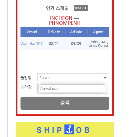
인기 스케줄
INCHEON
PHNOMPENH
Vessel
D-Date
A-Date
Agent
Interasia
Wan Hai 308
08/21
09/09
Lines Korea
출발항
도착항
검색