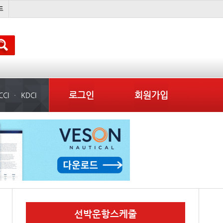
냉동
미국
컨테이너 임대사
로그인
회원가입
CCI
KDCI
선박운항스케줄