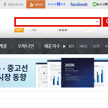
KSG On Air
eBook
컨테이너 임대사
석도
���ͤ
미중
케줄
오피니언
해운지수
BDI
HRCI
SCFI
K