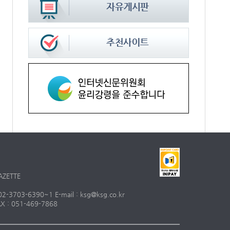
AZETTE
703-6390~1 E-mail : ksg@ksg.co.kr
 : 051-469-7868