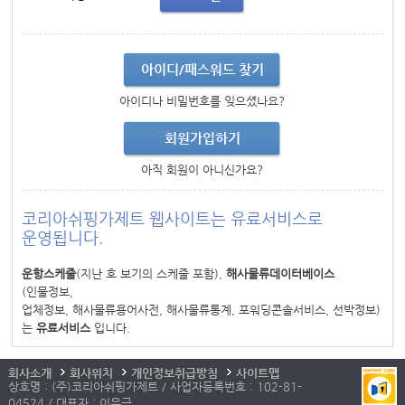
아이디/패스워드 찾기
아이디나 비밀번호를 잊으셨나요?
회원가입하기
아직 회원이 아니신가요?
코리아쉬핑가제트 웹사이트는 유료서비스로
운영됩니다.
운항스케줄
(지난 호 보기의 스케줄 포함),
해사물류데이터베이스
(인물정보,
업체정보, 해사물류용어사전, 해사물류통계, 포워딩콘솔서비스, 선박정보)
는
유료서비스
입니다.
회사소개
회사위치
개인정보취급방침
사이트맵
상호명 : (주)코리아쉬핑가제트 / 사업자등록번호 : 102-81-
04524 / 대표자 : 이우근