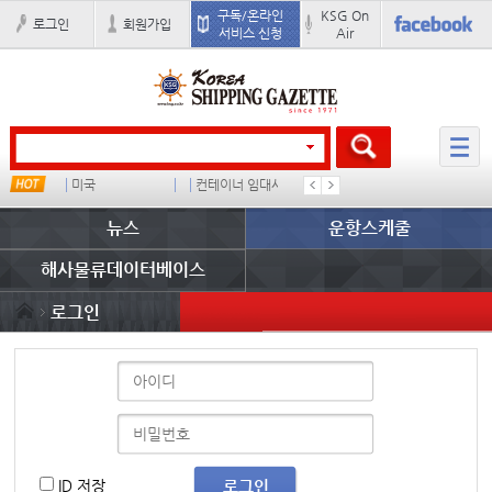
구독/온라인
KSG On
로그인
회원가입
서비스 신청
Air
미국
컨테이너 임대사
더블
완하이
뉴스
운항스케줄
해사물류데이터베이스
로그인
ID 저장
로그인