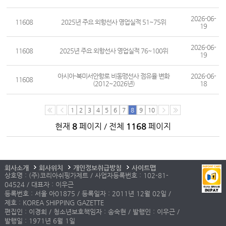
2026-06-
11608
2025년 주요 외항선사 영업실적 51~75위
19
2026-06-
11608
2025년 주요 외항선사 영업실적 76~100위
19
아시아-북미서안항로 비동맹선사 점유율 변화
2026-06-
11608
(2012~2026년)
18
1
2
3
4
5
6
7
8
9
10
현재
8
페이지 / 전체
1168
페이지
회사소개
회사위치
개인정보취급방침
사이트맵
상호명 : (주)코리아쉬핑가제트 / 사업자등록번호 : 102-81-
04524 / 대표자 : 이우근
등록번호 : 서울 아01875 / 등록일자 : 2011년 12월 02일 /
제호 : KOREA SHIPPING GAZETTE
편집인 : 이경희 / 청소년보호책임자 : 송숙현 / 발행인 : 이우근 /
발행일 : 1971년 6월 1일