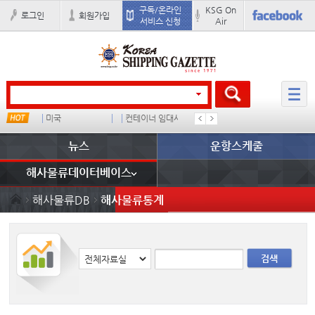
구독/온라인
KSG On
로그인
회원가입
서비스 신청
Air
미국
컨테이너 임대사
더블
�
뉴스
운항스케줄
해사물류데이터베이스
해사물류DB
해사물류통계
검색