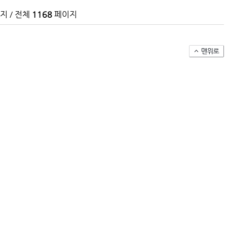
지 / 전체
1168
페이지
항만공사 통합, 지방분권 역행하는 졸속행정
‘韓中 웃고 日 울고’ 상반기 선박수주량 희비교차
BDI 2936포인트…벌크선 시장, 全 선형서 동반 
해수부, 부산해심원 심판관 개방형 직위 공모
인사/ 해양수산부
페덱스, 광저우-시드니 직항 화물노선 개설