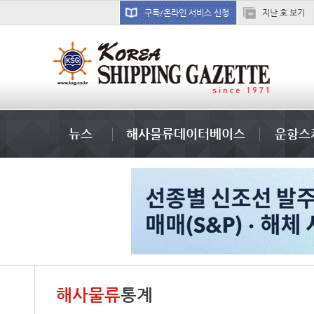
구독/온라인 서비스 신청
지난 호 보기
경상이익
뉴스
해사물류데이터베이스
운항스
해사물류
통계