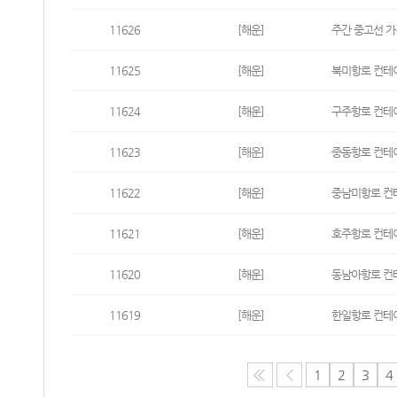
11626
[해운]
주간 중고선 가격지
11625
[해운]
북미항로 컨테이
11624
[해운]
구주항로 컨테이
11623
[해운]
중동항로 컨테이
11622
[해운]
중남미항로 컨테
11621
[해운]
호주항로 컨테이
11620
[해운]
동남아항로 컨테
11619
[해운]
한일항로 컨테이
1
2
3
4