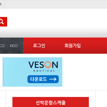
배
경상이익
부산신항
컨테이너 임대사
로그인
회원가입
CCI
KDCI
선박운항스케줄