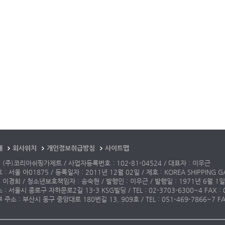
개
회사위치
개인정보취급방침
사이트맵
 (주)코리아쉬핑가제트 / 사업자등록번호 : 102-81-04524 / 대표자 : 이우근
: 서울 아01875 / 등록일자 : 2011년 12월 02일 / 제호 : KOREA SHIPPING G
 이경희 / 청소년보호책임자 : 송숙현 / 발행인 : 이우근 / 발행일 : 1971년 6월 1일
: 서울시 종로구 자하문로2길 13-3 KSG빌딩 / TEL : 02-3703-6300~4 FAX : 02-3
주소 : 부산시 동구 중앙대로 180번길 13, 909호 / TEL : 051-469-7866~7 FAX