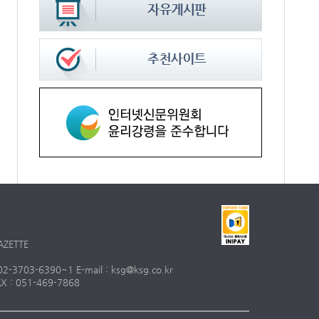
AZETTE
703-6390~1 E-mail : ksg@ksg.co.kr
 : 051-469-7868