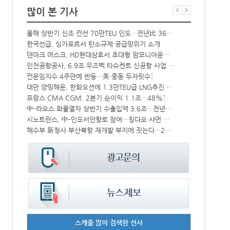
많이 본 기사
올해 상반기 신조 컨선 70만TEU 인도…전년比 36% 감소
항만공사 통합
한국선급, 싱가포르서 탄소규제·공급망위기 소개
‘韓中 웃고 
CJ대한통운, 대구 도심서 자율주행 화물운송 시범 운행
덴마크 머스크, HD현대삼호서 초대형 암모니아운반선 인도받아
상승
인천공항공사, 6.9조 우즈벡 타슈켄트 신공항 사업 참여
BDI 2936
컨운임지수 4주만에 반등…美·중동 두자릿수↑
해수부, 부산
‘위험물 허위신고 급증’ 유실 컨박스 4년만에 1000개 넘어서
대만 양밍해운, 한화오션에 1.3만TEU급 LNG추진 컨선 6척 발주
中 시안-유럽 정기화물열차 상반기 운행실적 3000회 돌파
프랑스 CMA CGM, 2분기 순이익 1.1조…48%↑
中-라오스 화물열차 상반기 수출입액 3.6조…전년比 34%↑
인사/ 해양수
IPA, 지역 공공기관과 사회연대경제기업 청년 고용지원 본격 추진
시노트란스, 中-인도서안항로 참여…칭다오·샤먼 직항
해수부 新청사 부산북항 재개발 부지에 짓는다…2030년 완공
페덱스, 광저
스케줄 많이 검색한 선사