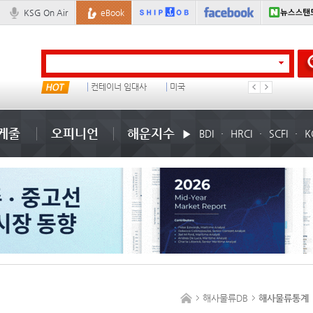
KSG On Air
eBook
부산신항
컨테이너 임대사
미국
�
케줄
오피니언
해운지수
BDI
HRCI
SCFI
K
해사물류DB
해사물류통계