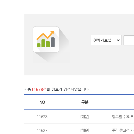
* 총
11678건
의 정보가 검색되었습니다.
NO
구분
11628
[해운]
항로별 주요 부대
11627
[해운]
주간 중고선 가격동