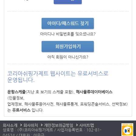
아이디/패스워드 찾기
아이디나 비밀번호를 잊으셨나요?
회원가입하기
아직 회원이 아니신가요?
코리아쉬핑가제트 웹사이트는 유료서비스로
운영됩니다.
운항스케줄
(지난 호 보기의 스케줄 포함),
해사물류데이터베이스
(인물정보,
업체정보, 해사물류용어사전, 해사물류통계, 포워딩콘솔서비스, 선박정보)
는
유료서비스
입니다.
회사소개
회사위치
개인정보취급방침
사이트맵
상호명 : (주)코리아쉬핑가제트 / 사업자등록번호 : 102-81-
04524 / 대표자 : 이우근