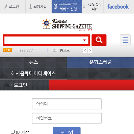
구독/온라인
KSG On
로그인
회원가입
서비스 신청
Air
??? ???
스타콩코드
컨테이너 임대사
미국
뉴스
운항스케줄
해사물류데이터베이스
로그인
ID 저장
로그인