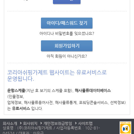
아이디/패스워드 찾기
아이디나 비밀번호를 잊으셨나요?
회원가입하기
아직 회원이 아니신가요?
코리아쉬핑가제트 웹사이트는 유료서비스로
운영됩니다.
운항스케줄
(지난 호 보기의 스케줄 포함),
해사물류데이터베이스
(인물정보,
업체정보, 해사물류용어사전, 해사물류통계, 포워딩콘솔서비스, 선박정보)
는
유료서비스
입니다.
회사소개
회사위치
개인정보취급방침
사이트맵
상호명 : (주)코리아쉬핑가제트 / 사업자등록번호 : 102-81-
04524 / 대표자 : 이우근