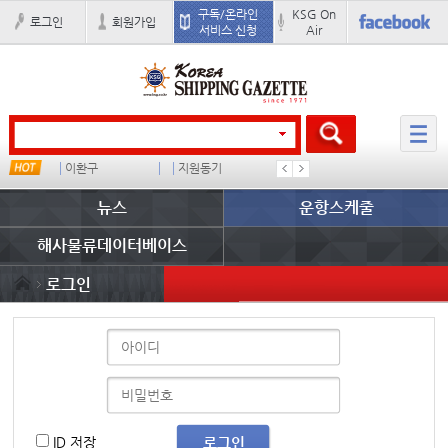
구독/온라인
KSG On
로그인
회원가입
서비스 신청
Air
이환구
지원동기
왈레니우스
뉴스
운항스케줄
해사물류데이터베이스
로그인
ID 저장
로그인