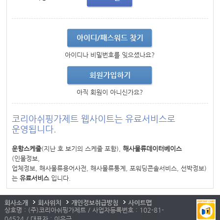
아이디/패스워드 찾기
아이디나 비밀번호를 잊으셨나요?
회원가입하기
아직 회원이 아니신가요?
코리아쉬핑가제트 웹사이트는 유료서비스로
운영됩니다.
운항스케줄
(지난 호 보기의 스케줄 포함),
해사물류데이터베이스
(인물정보,
업체정보, 해사물류용어사전, 해사물류통계, 포워딩콘솔서비스, 선박정보)
는
유료서비스
입니다.
회사소개
회사위치
개인정보취급방침
사이트맵
상호명 : (주)코리아쉬핑가제트 / 사업자등록번호 : 102-81-
04524 / 대표자 : 이우근