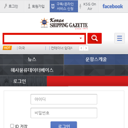
구독/온라인
KSG On
로그인
회원가입
서비스 신청
Air
u
미국
컨테이너 임대사
배
경상이익
뉴스
운항스케줄
해사물류데이터베이스
로그인
ID 저장
로그인