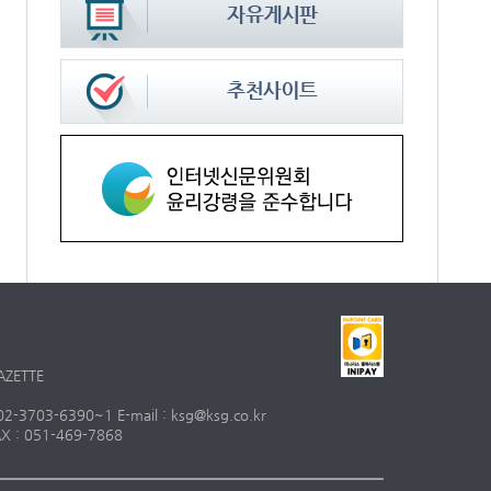
AZETTE
703-6390~1 E-mail : ksg@ksg.co.kr
 : 051-469-7868