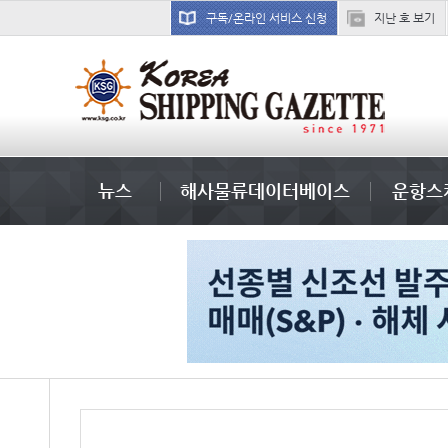
구독/온라인 서비스 신청
지난 호 보기
성우린
뉴스
해사물류데이터베이스
운항스