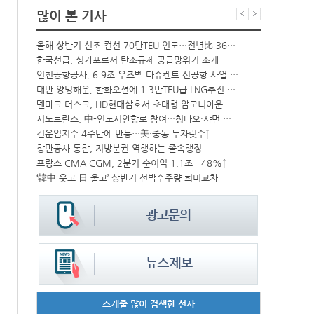
많이 본 기사
해수부 新청사 부산북항 재개발 부지에 짓는다…2030년 완공
올해 상반기 신조 컨선 70만TEU 인도…전년比 36% 감소
中-라오스 화물열차 상반기 수출입액 3.6조…전년比 34%↑
한국선급, 싱가포르서 탄소규제·공급망위기 소개
상승
인천공항공사, 6.9조 우즈벡 타슈켄트 신공항 사업 참여
BDI 2936
대만 양밍해운, 한화오션에 1.3만TEU급 LNG추진 컨선 6척 발주
해수부, 부산
CJ대한통운, 대구 도심서 자율주행 화물운송 시범 운행
덴마크 머스크, HD현대삼호서 초대형 암모니아운반선 인도받아
시노트란스, 中-인도서안항로 참여…칭다오·샤먼 직항
인사/ 해양수
中 시안-유럽 정기화물열차 상반기 운행실적 3000회 돌파
컨운임지수 4주만에 반등…美·중동 두자릿수↑
‘위험물 허위신고 급증’ 유실 컨박스 4년만에 1000개 넘어서
항만공사 통합, 지방분권 역행하는 졸속행정
IPA, 지역 공공기관과 사회연대경제기업 청년 고용지원 본격 추진
프랑스 CMA CGM, 2분기 순이익 1.1조…48%↑
‘韓中 웃고 日 울고’ 상반기 선박수주량 희비교차
페덱스, 광저
스케줄 많이 검색한 선사