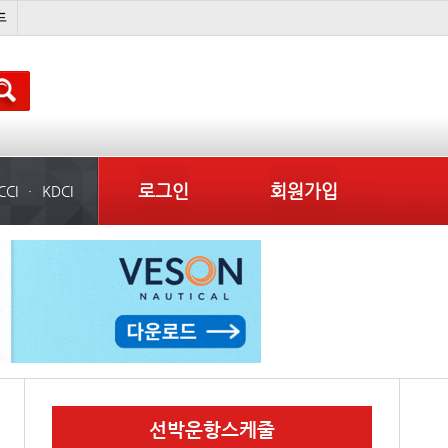
이란 mou
성우린
미국
경상이익
로그인
회원가입
CCI
KDCI
선박운항스케줄