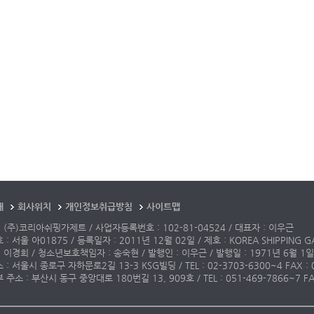
개
회사위치
개인정보취급방침
사이트맵
 (주)코리아쉬핑가제트 / 사업자등록번호 : 102-81-04524 / 대표자 : 이우근
: 서울 아01875 / 등록일자 : 2011년 12월 02일 / 제호 : KOREA SHIPPING G
 이경희 / 청소년보호책임자 : 송숙현 / 발행인 : 이우근 / 발행일 : 1971년 6월 1일
: 서울시 종로구 자하문로2길 13-3 KSG빌딩 / TEL : 02-3703-6300~4 FAX : 02-3
주소 : 부산시 동구 중앙대로 180번길 13, 909호 / TEL : 051-469-7866~7 FAX