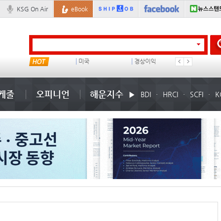
KSG On Air
eBook
미국
경상이익
배
부산신항
케줄
오피니언
해운지수
BDI
HRCI
SCFI
K