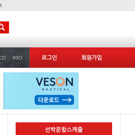
미중
냉동
���ͤ
미국
로그인
회원가입
CCI
KDCI
선박운항스케줄