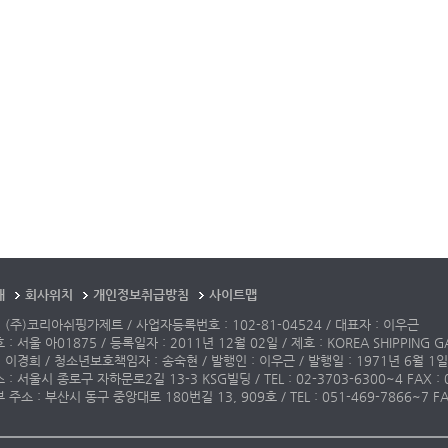
개
회사위치
개인정보취급방침
사이트맵
 (주)코리아쉬핑가제트 / 사업자등록번호 : 102-81-04524 / 대표자 : 이우근
: 서울 아01875 / 등록일자 : 2011년 12월 02일 / 제호 : KOREA SHIPPING G
 이경희 / 청소년보호책임자 : 송숙현 / 발행인 : 이우근 / 발행일 : 1971년 6월 1일
: 서울시 종로구 자하문로2길 13-3 KSG빌딩 / TEL : 02-3703-6300~4 FAX : 02-3
주소 : 부산시 동구 중앙대로 180번길 13, 909호 / TEL : 051-469-7866~7 FAX