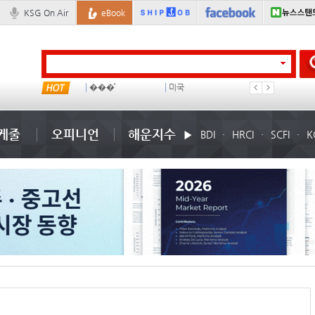
KSG On Air
eBook
���ͤ
미국
컨테이너 임대사
석도
케줄
오피니언
해운지수
BDI
HRCI
SCFI
K