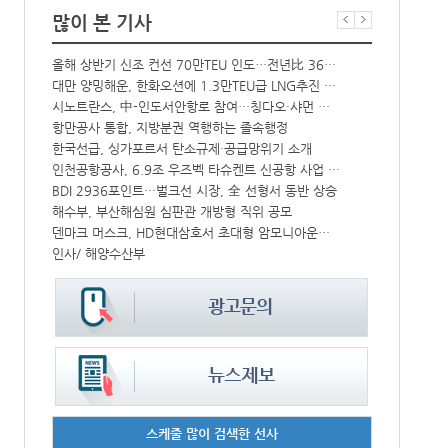
많이 본 기사
올해 상반기 신조 컨선 70만TEU 인도…전년比 36% 감소
‘韓中 웃고 
해수부 新청사 부산북항 재개발 부지에 짓는다…2030년 완공
대만 양밍해운, 한화오션에 1.3만TEU급 LNG추진 컨선 6척 발주
中-라오스 화물열차 상반기 수출입액 3.6조…전년比 34%↑
시노트란스, 中-인도서안항로 참여…칭다오·샤먼 직항
CJ대한통운, 대구 도심서 자율주행 화물운송 시범 운행
항만공사 통합, 지방분권 역행하는 졸속행정
한국선급, 싱가포르서 탄소규제·공급망위기 소개
컨운임지수 4
↑
인천공항공사, 6.9조 우즈벡 타슈켄트 신공항 사업 참여
프랑스 CMA 
IPA, 지역 공공기관과 사회연대경제기업 청년 고용지원 본격 추진
BDI 2936포인트…벌크선 시장, 全 선형서 동반 상승
中 시안-유럽 정기화물열차 상반기 운행실적 3000회 돌파
해수부, 부산해심원 심판관 개방형 직위 공모
울산항만공사, 지역 사회복지시설 노후 냉방기기 교체 지원
덴마크 머스크, HD현대삼호서 초대형 암모니아운반선 인도받아
인사/ 해양수산부
페덱스, 광저
스케줄 많이 검색한 선사