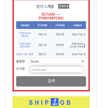
인기 스케줄
BUSAN
PHNOMPENH
Vessel
D-Date
A-Date
Agent
Interasia
08/14
08/28
Wan hai
Tactic
Interasia
Interasia
08/19
09/05
Elevate
Lines Korea
Wan Hai 365
08/21
09/04
Wan hai
출발항
도착항
검색