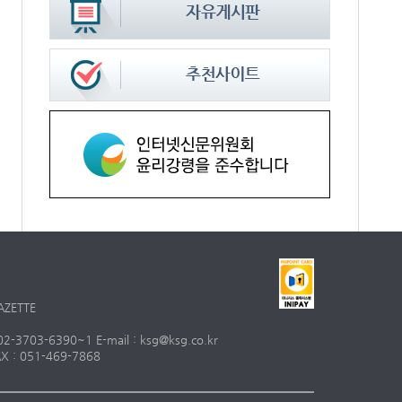
AZETTE
703-6390~1 E-mail : ksg@ksg.co.kr
 : 051-469-7868