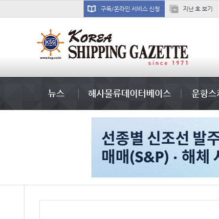
구독/온라인 서비스 신청
지난 호 보기
냉동
뉴스
해사물류데이터베이스
운항스