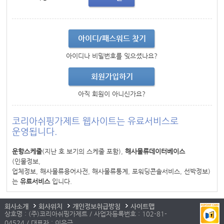
아이디/패스워드 찾기
아이디나 비밀번호를 잊으셨나요?
회원가입하기
아직 회원이 아니신가요?
코리아쉬핑가제트 웹사이트는 유료서비스로
운영됩니다.
운항스케줄
(지난 호 보기의 스케줄 포함),
해사물류데이터베이스
(인물정보,
업체정보, 해사물류용어사전, 해사물류통계, 포워딩콘솔서비스, 선박정보)
는
유료서비스
입니다.
회사소개
회사위치
개인정보취급방침
사이트맵
상호명 : (주)코리아쉬핑가제트 / 사업자등록번호 : 102-81-
04524 / 대표자 : 이우근