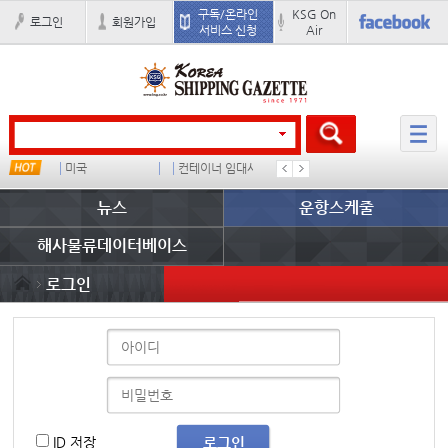
구독/온라인
KSG On
로그인
회원가입
서비스 신청
Air
u
미국
컨테이너 임대사
배
경상이익
뉴스
운항스케줄
해사물류데이터베이스
로그인
ID 저장
로그인