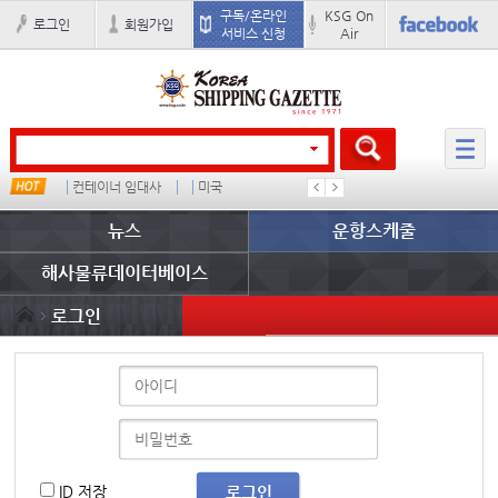
구독/온라인
KSG On
로그인
회원가입
서비스 신청
Air
컨테이너 임대사
미국
1
뉴스
운항스케줄
해사물류데이터베이스
로그인
ID 저장
로그인