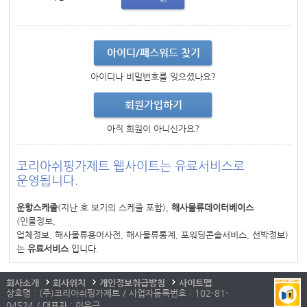
아이디/패스워드 찾기
아이디나 비밀번호를 잊으셨나요?
회원가입하기
아직 회원이 아니신가요?
코리아쉬핑가제트 웹사이트는 유료서비스로
운영됩니다.
운항스케줄
(지난 호 보기의 스케줄 포함),
해사물류데이터베이스
(인물정보,
업체정보, 해사물류용어사전, 해사물류통계, 포워딩콘솔서비스, 선박정보)
는
유료서비스
입니다.
회사소개
회사위치
개인정보취급방침
사이트맵
상호명 : (주)코리아쉬핑가제트 / 사업자등록번호 : 102-81-
04524 / 대표자 : 이우근