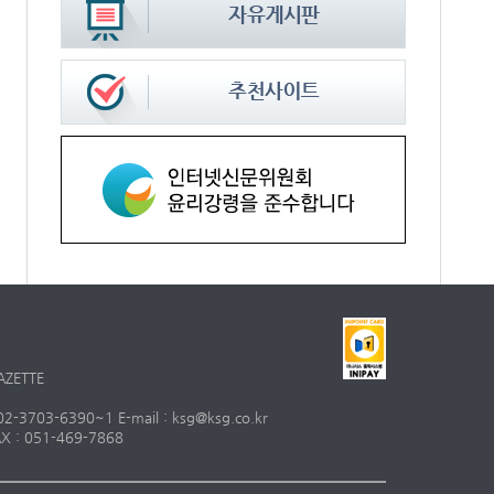
AZETTE
703-6390~1 E-mail : ksg@ksg.co.kr
 : 051-469-7868