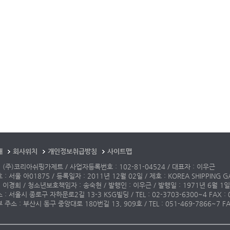
개
회사위치
개인정보취급방침
사이트맵
 (주)코리아쉬핑가제트 / 사업자등록번호 : 102-81-04524 / 대표자 : 이우근
: 서울 아01875 / 등록일자 : 2011년 12월 02일 / 제호 : KOREA SHIPPING G
 이경희 / 청소년보호책임자 : 송숙현 / 발행인 : 이우근 / 발행일 : 1971년 6월 1일
: 서울시 종로구 자하문로2길 13-3 KSG빌딩 / TEL : 02-3703-6300~4 FAX : 02-3
주소 : 부산시 동구 중앙대로 180번길 13, 909호 / TEL : 051-469-7866~7 FAX