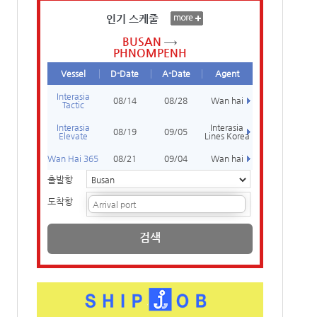
인기 스케줄
BUSAN
PHNOMPENH
Vessel
D-Date
A-Date
Agent
Interasia
08/14
08/28
Wan hai
Tactic
Interasia
Interasia
08/19
09/05
Elevate
Lines Korea
Wan Hai 365
08/21
09/04
Wan hai
출발항
도착항
검색