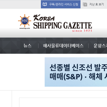
구독/온라인 서비스 신청
지난 호 보기
냉동
뉴스
해사물류데이터베이스
운항스