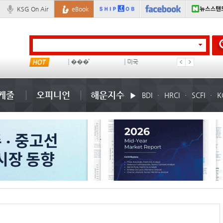
KSG On Air
eBook
���ͤ
미국
컨테이너 임대사
석도
케줄
오피니언
해운지수
BDI
HRCI
SCFI
K