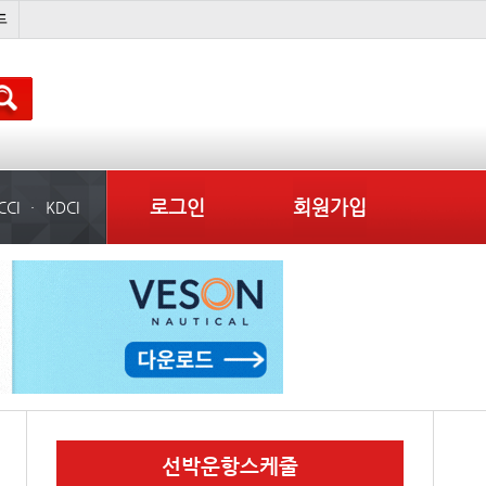
미중
냉동
���ͤ
미국
로그인
회원가입
CCI
KDCI
선박운항스케줄