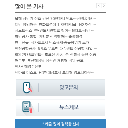
많이 본 기사
올해 상반기 신조 컨선 70만TEU 인도…전년比 36% 감소
‘韓中 웃고 
해수부 新청사 부산북항 재개발 부지에 짓는다…2030년 완공
대만 양밍해운, 한화오션에 1.3만TEU급 LNG추진 컨선 6척 발주
中-라오스 화물열차 상반기 수출입액 3.6조…전년比 34%↑
시노트란스, 中-인도서안항로 참여…칭다오·샤먼 직항
CJ대한통운, 대구 도심서 자율주행 화물운송 시범 운행
항만공사 통합, 지방분권 역행하는 졸속행정
한국선급, 싱가포르서 탄소규제·공급망위기 소개
컨운임지수 4
↑
인천공항공사, 6.9조 우즈벡 타슈켄트 신공항 사업 참여
프랑스 CMA 
IPA, 지역 공공기관과 사회연대경제기업 청년 고용지원 본격 추진
BDI 2936포인트…벌크선 시장, 全 선형서 동반 상승
中 시안-유럽 정기화물열차 상반기 운행실적 3000회 돌파
해수부, 부산해심원 심판관 개방형 직위 공모
울산항만공사, 지역 사회복지시설 노후 냉방기기 교체 지원
인사/ 해양수산부
덴마크 머스크, HD현대삼호서 초대형 암모니아운반선 인도받아
페덱스, 광저
스케줄 많이 검색한 선사