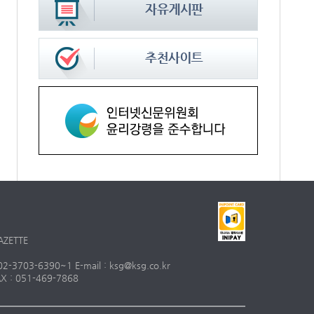
AZETTE
703-6390~1 E-mail : ksg@ksg.co.kr
 : 051-469-7868