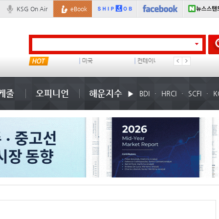
KSG On Air
eBook
냉동
미국
컨테이너 임대사
석도
케줄
오피니언
해운지수
BDI
HRCI
SCFI
K