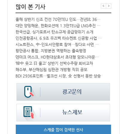
많이 본 기사
↑
올해 상반기 신조 컨선 70만TEU 인도…전년比 36% 감소
프랑스 CMA 
대만 양밍해운, 한화오션에 1.3만TEU급 LNG추진 컨선 6척 발주
컨운임지수 4
해수부 新청사 부산북항 재개발 부지에 짓는다…2030년 완공
한국선급, 싱가포르서 탄소규제·공급망위기 소개
中-라오스 화물열차 상반기 수출입액 3.6조…전년比 34%↑
인천공항공사, 6.9조 우즈벡 타슈켄트 신공항 사업 참여
CJ대한통운, 대구 도심서 자율주행 화물운송 시범 운행
시노트란스, 中-인도서안항로 참여…칭다오·샤먼 직항
모집
항만공사 통합, 지방분권 역행하는 졸속행정
울산항만공사,
덴마크 머스크, HD현대삼호서 초대형 암모니아운반선 인도받아
인사/ 해양수
IPA, 지역 공공기관과 사회연대경제기업 청년 고용지원 본격 추진
‘韓中 웃고 日 울고’ 상반기 선박수주량 희비교차
中 시안-유럽 정기화물열차 상반기 운행실적 3000회 돌파
해수부, 부산해심원 심판관 개방형 직위 공모
BDI 2936포인트…벌크선 시장, 全 선형서 동반 상승
페덱스, 광저
스케줄 많이 검색한 선사