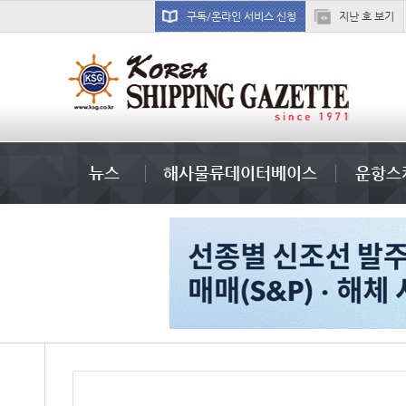
구독/온라인 서비스 신청
지난 호 보기
미중
뉴스
해사물류데이터베이스
운항스