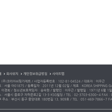
개
회사위치
개인정보취급방침
사이트맵
 (주)코리아쉬핑가제트 / 사업자등록번호 : 102-81-04524 / 대표자 : 이우근
: 서울 아01875 / 등록일자 : 2011년 12월 02일 / 제호 : KOREA SHIPPING G
 이경희 / 청소년보호책임자 : 송숙현 / 발행인 : 이우근 / 발행일 : 1971년 6월 1일
: 서울시 종로구 자하문로2길 13-3 KSG빌딩 / TEL : 02-3703-6300~4 FAX : 02-3
주소 : 부산시 동구 중앙대로 180번길 13, 909호 / TEL : 051-469-7866~7 FAX