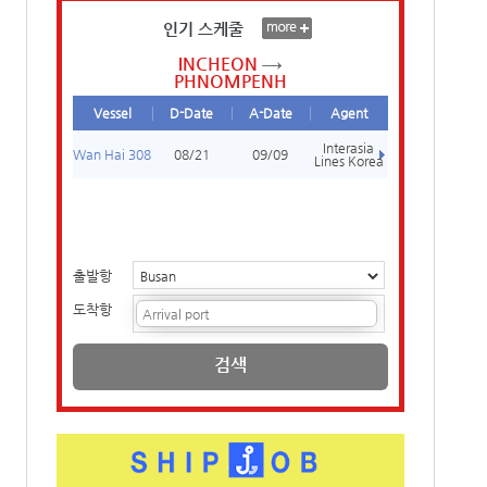
인기 스케줄
INCHEON
PHNOMPENH
Vessel
D-Date
A-Date
Agent
Interasia
Wan Hai 308
08/21
09/09
Lines Korea
출발항
도착항
검색